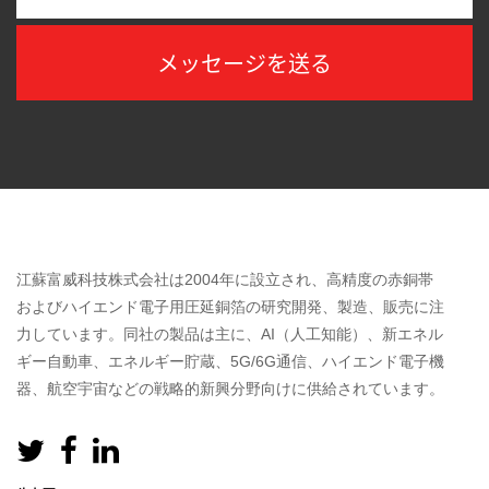
江蘇富威科技株式会社は2004年に設立され、高精度の赤銅帯
およびハイエンド電子用圧延銅箔の研究開発、製造、販売に注
力しています。同社の製品は主に、AI（人工知能）、新エネル
ギー自動車、エネルギー貯蔵、5G/6G通信、ハイエンド電子機
器、航空宇宙などの戦略的新興分野向けに供給されています。