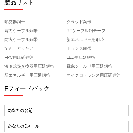
製品リスト
熱交器銅帯
クラッド銅帯
電力ケーブル銅帯
RFケーブル銅テープ
防火ケーブル銅帯
新エネルギー用銅帯
でんしどうたい
トランス銅帯
FPC用圧延銅箔
LED用圧延銅箔
液冷式熱交換器用圧延銅箔
電磁シールド用圧延銅箔
新エネルギー用圧延銅箔
マイクロトランス用圧延銅箔
Fフィードバック