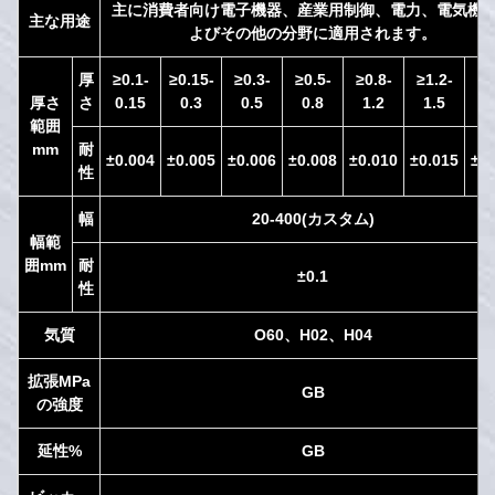
主に消費者向け電子機器、産業用制御、電力、電気機
主な用途
よびその他の分野に適用されます。
厚
≥0.1-
≥0.15-
≥0.3-
≥0.5-
≥0.8-
≥1.2-
≥1
厚さ
さ
0.15
0.3
0.5
0.8
1.2
1.5
2
範囲
mm
耐
±0.004
±0.005
±0.006
±0.008
±0.010
±0.015
±0.
性
幅
20-400(カスタム)
幅範
囲mm
耐
±0.1
性
気質
O60、H02、H04
拡張MPa
GB
の強度
延性%
GB