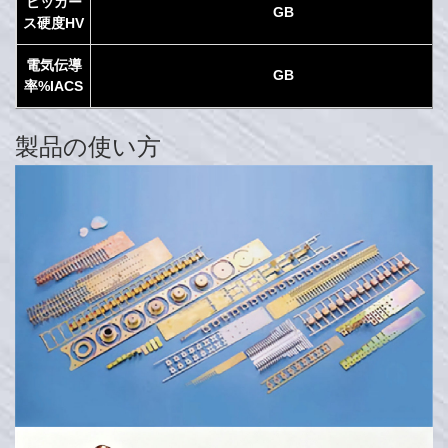
ビッカー
GB
ス硬度HV
電気伝導
GB
率%IACS
製品の使い方