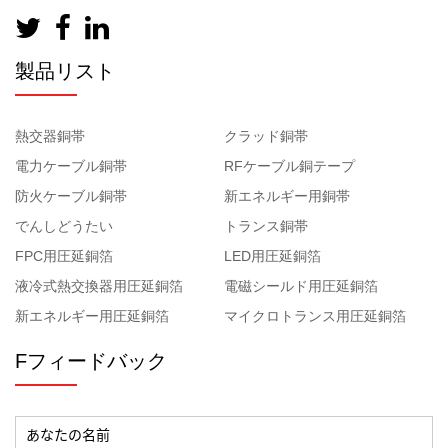
製品リスト
熱交器銅帯
クラッド銅帯
電力ケーブル銅帯
RFケーブル銅テープ
防火ケーブル銅帯
新エネルギー用銅帯
でんしどうたい
トランス銅帯
FPC用圧延銅箔
LED用圧延銅箔
液冷式熱交換器用圧延銅箔
電磁シールド用圧延銅箔
新エネルギー用圧延銅箔
マイクロトランス用圧延銅箔
Fフィードバック