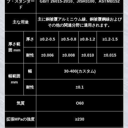
ブ・スタンダー
GB/T 26015-2010
、
JISH3100
、
ASTMB152
ド
主に銅被覆アルミニウム線、銅被覆鋼線および
主な用途
その他の関連分野に適用されます。
厚さ
≥
0.2-0.5
≥
0.5-0.8
≥
0.8-1.2
≥
1.2-1.5
厚さ範
囲 mm
耐性
±0.006
±0.008
±0.010
±0.015
幅
30-400
(
カスタム
)
幅範囲
mm
耐性
±0.1
気質
O60
拡張MPaの強度
≥
230