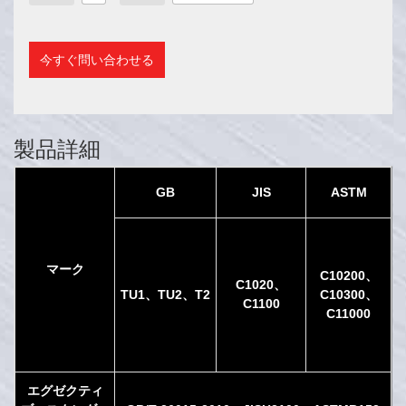
今すぐ問い合わせる
製品詳細
GB
JIS
ASTM
マーク
C10200
、
C1020
、
TU1
、
TU2
、
T2
C10300
、
C1100
C11000
エグゼクティ