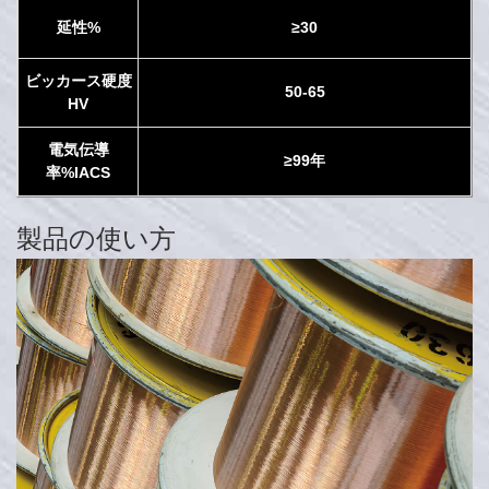
延性%
≥30
ビッカース硬度
50-65
HV
電気伝導
≥99年
率%IACS
製品の使い方