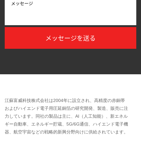
江蘇富威科技株式会社は2004年に設立され、高精度の赤銅帯
およびハイエンド電子用圧延銅箔の研究開発、製造、販売に注
力しています。同社の製品は主に、AI（人工知能）、新エネル
ギー自動車、エネルギー貯蔵、5G/6G通信、ハイエンド電子機
器、航空宇宙などの戦略的新興分野向けに供給されています。