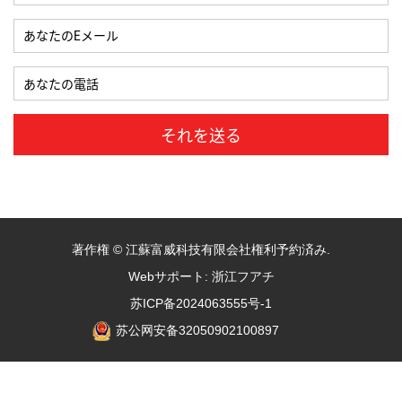
著作権 ©
江蘇富威科技有限会社
権利予約済み.
Webサポート:
浙江フアチ
苏ICP备2024063555号-1
苏公网安备32050902100897