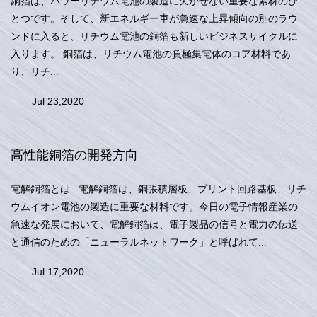
銅箔は、パワーリチウム電池の製造に欠かせない重要な素材のひ
とつです。そして、新エネルギー車が急速な上昇傾向の別のラウ
ンドに入ると、リチウム電池の銅箔も新しいビジネスサイクルに
入ります。 銅箔は、リチウム電池の負極集電体のコア材料であ
り、リチ...
Jul 23,2020
高性能銅箔の開発方向
電解銅箔とは 電解銅箔は、銅張積層板、プリント回路基板、リチ
ウムイオン電池の製造に重要な材料です。今日の電子情報産業の
急速な発展において、電解銅箔は、電子製品の信号と電力の伝送
と通信のための「ニューラルネットワーク」と呼ばれて...
Jul 17,2020