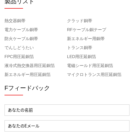
製品リスト
熱交器銅帯
クラッド銅帯
電力ケーブル銅帯
RFケーブル銅テープ
防火ケーブル銅帯
新エネルギー用銅帯
でんしどうたい
トランス銅帯
FPC用圧延銅箔
LED用圧延銅箔
液冷式熱交換器用圧延銅箔
電磁シールド用圧延銅箔
新エネルギー用圧延銅箔
マイクロトランス用圧延銅箔
Fフィードバック