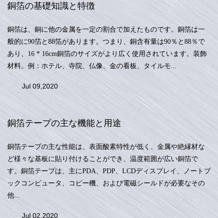
銅箔の基礎知識と特徴
銅箔は、銅に他の金属を一定の割合で加えたものです。銅箔は一
般的に90箔と88箔があります。つまり、銅含有量は90％と88％で
あり、16 * 16cm銅箔のサイズがより広く使用されています。装飾
材料。例：ホテル、寺院、仏像、金の看板、タイルモ...
Jul 09,2020
銅箔テープの主な機能と用途
銅箔テープの主な性能は、表面酸素特性が低く、金属や絶縁材な
ど様々な基板に貼り付けることができ、温度範囲が広い銅箔で
す。銅箔テープは、主にPDA、PDP、LCDディスプレイ、ノートブ
ックコンピュータ、コピー機、および電磁シールドが必要なその
他...
Jul 02,2020