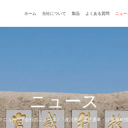
ホーム
当社について
製品
よくある質問
ニュー
ニュース
/
ニュース
/
会社のニュース
/
「政法恵企業直通車」は富威科