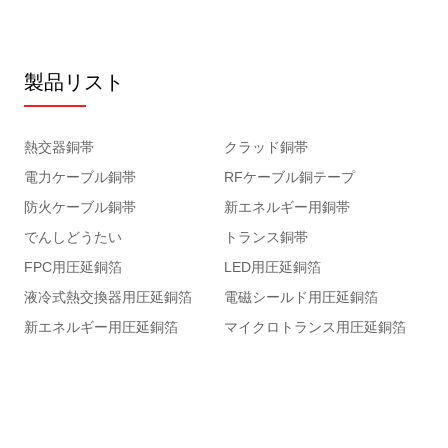
製品リスト
熱交器銅帯
クラッド銅帯
電力ケーブル銅帯
RFケーブル銅テープ
防火ケーブル銅帯
新エネルギー用銅帯
でんしどうたい
トランス銅帯
FPC用圧延銅箔
LED用圧延銅箔
液冷式熱交換器用圧延銅箔
電磁シールド用圧延銅箔
新エネルギー用圧延銅箔
マイクロトランス用圧延銅箔