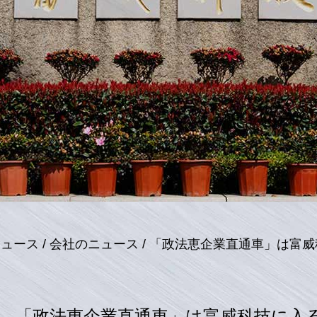
ニュース
/
会社のニュース
/
「政法恵企業直通車」は富威
「政法恵企業直通車」は富威科技に入