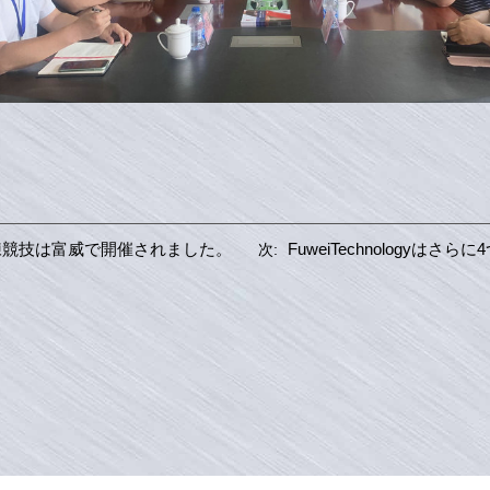
練競技は富威で開催されました。
FuweiTechnology
次: